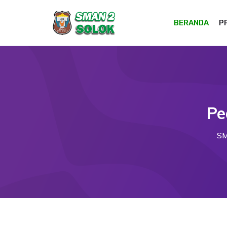
BERANDA
P
Pe
SM