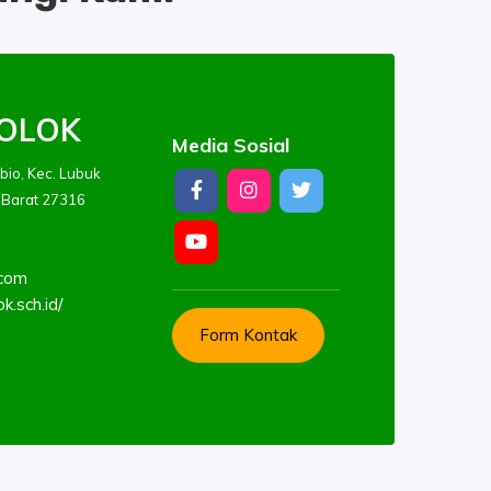
OLOK
Media Sosial
bio, Kec. Lubuk
 Barat 27316
.com
k.sch.id/
Form Kontak