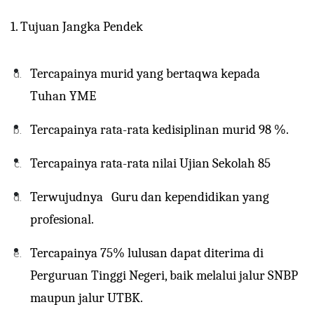
1. Tujuan Jangka Pendek
Tercapainya murid yang bertaqwa kepada 
Tuhan YME
Tercapainya rata-rata kedisiplinan murid 98 %.
Tercapainya rata-rata nilai Ujian Sekolah 85
Terwujudnya   Guru dan kependidikan yang 
profesional.
Tercapainya 75% lulusan dapat diterima di 
Perguruan Tinggi Negeri, baik melalui jalur SNBP 
maupun jalur UTBK.