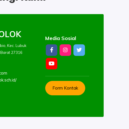
OLOK
Media Sosial
bio, Kec. Lubuk
 Barat 27316
.com
k.sch.id/
Form Kontak